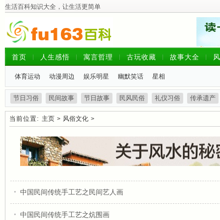
生活百科知识大全，让生活更简单
首页
人生感悟
寓言哲理
古玩收藏
故事大全
体育运动
动漫周边
娱乐明星
幽默笑话
星相
节日习俗
民间故事
节日故事
民风民俗
礼仪习俗
传承遗产
当前位置:
主页
风俗文化
>
>
中国民间传统手工艺之民间艺人画
中国民间传统手工艺之炕围画