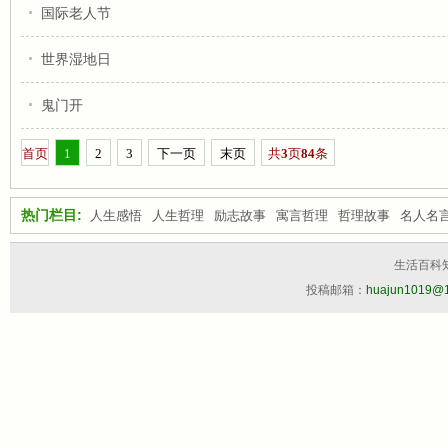
国际老人节
世界湿地日
鬼门开
首页
1
2
3
下一页
末页
共
3
页
84
条
热门栏目:
人生感悟
人生哲理
励志故事
寓言哲理
哲理故事
名人名
生活百科
投稿邮箱：
huajun1019@